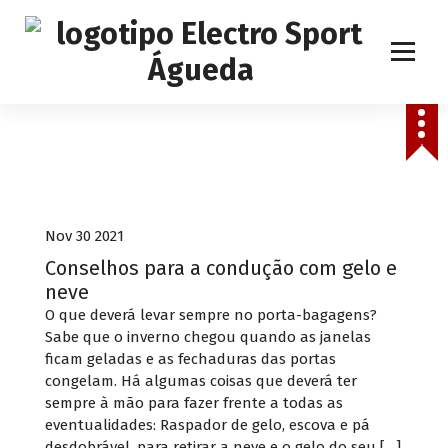
S
k
i
p
t
o
c
o
Segurança
n
t
e
Nov 30 2021
n
Conselhos para a condução com gelo e
t
neve
O que deverá levar sempre no porta-bagagens?
Sabe que o inverno chegou quando as janelas
ficam geladas e as fechaduras das portas
congelam. Há algumas coisas que deverá ter
sempre à mão para fazer frente a todas as
eventualidades: Raspador de gelo, escova e pá
desdobrável, para retirar a neve e o gelo do seu […]