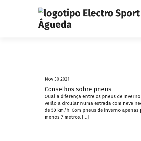
S
k
i
p
t
o
c
o
Pneus
n
t
e
Nov 30 2021
n
t
Conselhos sobre pneus
Qual a diferença entre os pneus de invern
verão a circular numa estrada com neve nec
de 50 km/h. Com pneus de inverno apenas pr
menos 7 metros. […]