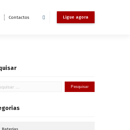
Ligue agora
Contactos
quisar
isar
egorias
Baterias