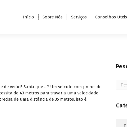
Início
Sobre Nós
Serviços
Conselhos Úteis
Pes
Pesqu
o e de verão? Sabia que …? Um veículo com pneus de
por:
essita de 43 metros para travar a uma velocidade
ecisa de uma distância de 35 metros, isto é,
Cat