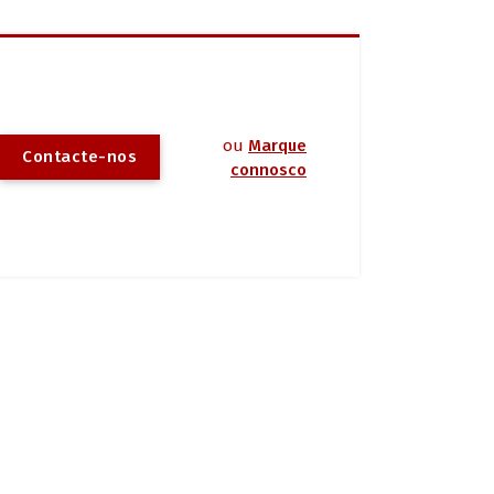
ou
Marque
Contacte-nos
connosco