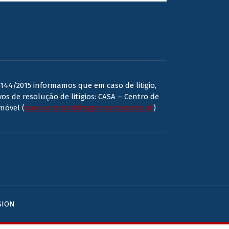
144/2015 informamos que em caso de litigio,
os de resolução de litígios: CASA – Centro de
móvel (
www.centroarbitragemsectorauto.pt
)
SION