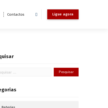
Ligue agora
Contactos
quisar
isar
egorias
Baterias