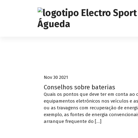
S
k
i
p
t
o
c
o
Baterias
n
t
e
Nov 30 2021
n
t
Conselhos sobre baterias
Quais os pontos que deve ter em conta ao
equipamentos eletrónicos nos veículos e a
ou as travagens com recuperação de energia
exemplo, as fontes de energia convenciona
arranque frequente do […]